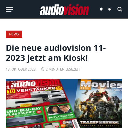
audiovision
audiovision
iOS-
Android-
App
App
NEWS
Die neue audiovision 11-
2023 jetzt am Kiosk!
13. OKTOBER 2023
2 MINUTEN LESEZEIT