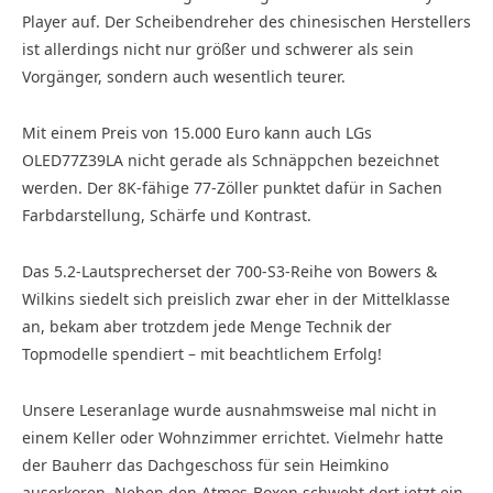
Player auf. Der Scheibendreher des chinesischen Herstellers
ist allerdings nicht nur größer und schwerer als sein
Vorgänger, sondern auch wesentlich teurer.
Mit einem Preis von 15.000 Euro kann auch LGs
OLED77Z39LA nicht gerade als Schnäppchen bezeichnet
werden. Der 8K-fähige 77-Zöller punktet dafür in Sachen
Farbdarstellung, Schärfe und Kontrast.
Das 5.2-Lautsprecherset der 700-S3-Reihe von Bowers &
Wilkins siedelt sich preislich zwar eher in der Mittelklasse
an, bekam aber trotzdem jede Menge Technik der
Topmodelle spendiert – mit beachtlichem Erfolg!
Unsere Leseranlage wurde ausnahmsweise mal nicht in
einem Keller oder Wohnzimmer errichtet. Vielmehr hatte
der Bauherr das Dachgeschoss für sein Heimkino
auserkoren. Neben den Atmos-Boxen schwebt dort jetzt ein