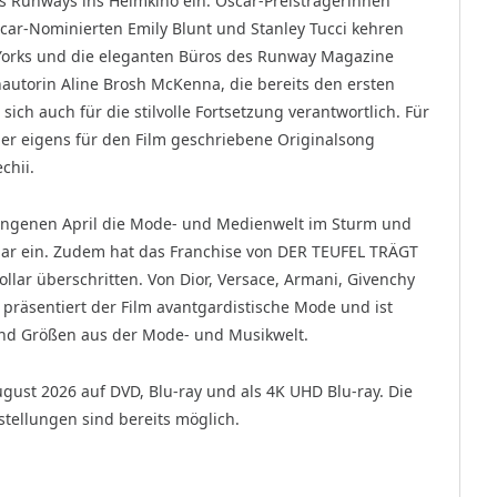
s Runways ins Heimkino ein. Oscar-Preisträgerinnen
ar-Nominierten Emily Blunt und Stanley Tucci kehren
orks und die eleganten Büros des Runway Magazine
autorin Aline Brosh McKenna, die bereits den ersten
ich auch für die stilvolle Fortsetzung verantwortlich. Für
r eigens für den Film geschriebene Originalsong
chii.
gangenen April die Mode- und Medienwelt im Sturm und
llar ein. Zudem hat das Franchise von DER TEUFEL TRÄGT
llar überschritten. Von Dior, Versace, Armani, Givenchy
i präsentiert der Film avantgardistische Mode und ist
und Größen aus der Mode- und Musikwelt.
ust 2026 auf DVD, Blu-ray und als 4K UHD Blu-ray. Die
estellungen sind bereits möglich.