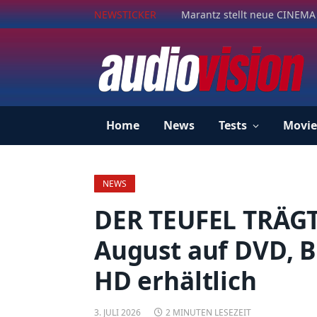
NEWSTICKER
Marantz stellt neue CINEMA 
Home
News
Tests
Movie
NEWS
DER TEUFEL TRÄGT
August auf DVD, Bl
HD erhältlich
3. JULI 2026
2 MINUTEN LESEZEIT