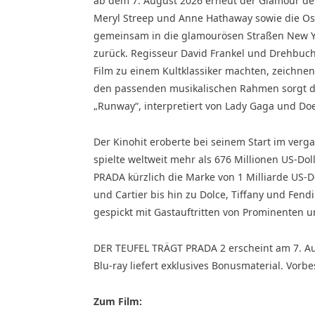
ab dem 7. August 2026 erneut der Glamour de
Meryl Streep und Anne Hathaway sowie die Osc
gemeinsam in die glamourösen Straßen New Y
zurück. Regisseur David Frankel und Drehbuch
Film zu einem Kultklassiker machten, zeichnen s
den passenden musikalischen Rahmen sorgt de
„Runway“, interpretiert von Lady Gaga und Doe
Der Kinohit eroberte bei seinem Start im ver
spielte weltweit mehr als 676 Millionen US-Do
PRADA kürzlich die Marke von 1 Milliarde US-Do
und Cartier bis hin zu Dolce, Tiffany und Fend
gespickt mit Gastauftritten von Prominenten 
DER TEUFEL TRÄGT PRADA 2 erscheint am 7. Aug
Blu-ray liefert exklusives Bonusmaterial. Vorb
Zum Film: