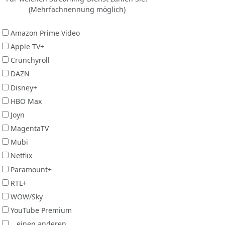
(Mehrfachnennung möglich)
Amazon Prime Video
Apple TV+
Crunchyroll
DAZN
Disney+
HBO Max
Joyn
MagentaTV
Mubi
Netflix
Paramount+
RTL+
WOW/Sky
YouTube Premium
...einen anderen