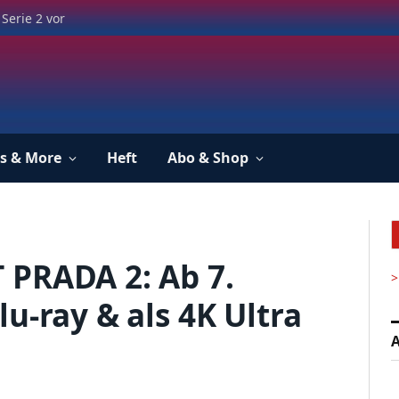
Serie 2 vor
s & More
Heft
Abo & Shop
 PRADA 2: Ab 7.
>
u-ray & als 4K Ultra
A