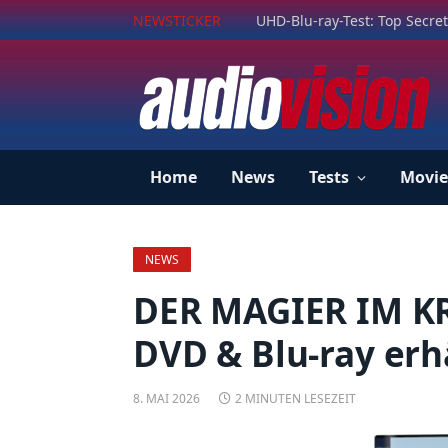
NEWSTICKER
UHD-Blu-ray-Test: Top Secret
Home
News
Tests
Movie
NEWS
DER MAGIER IM KRE
DVD & Blu-ray erhä
8. MAI 2026
2 MINUTEN LESEZEIT