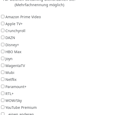
(Mehrfachnennung möglich)
Amazon Prime Video
Apple TV+
Crunchyroll
DAZN
Disney+
HBO Max
Joyn
MagentaTV
Mubi
Netflix
Paramount+
RTL+
WOW/Sky
YouTube Premium
...einen anderen