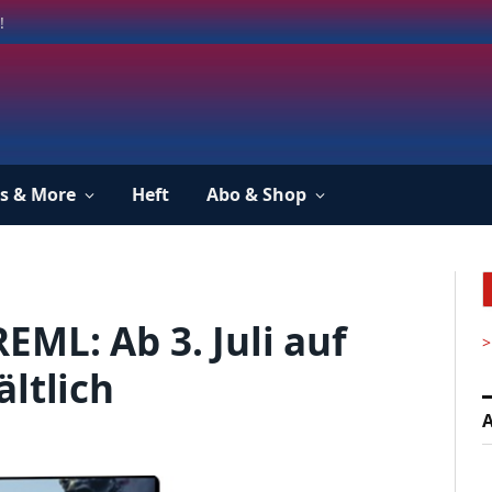
!
s & More
Heft
Abo & Shop
ML: Ab 3. Juli auf
>
ltlich
A