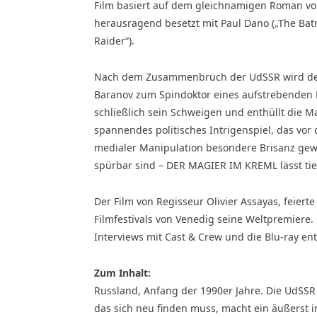
Film basiert auf dem gleichnamigen Roman von
herausragend besetzt mit Paul Dano („The Batm
Raider“).
Nach dem Zusammenbruch der UdSSR wird der 
Baranov zum Spindoktor eines aufstrebenden K
schließlich sein Schweigen und enthüllt die Ma
spannendes politisches Intrigenspiel, das vo
medialer Manipulation besondere Brisanz gewi
spürbar sind – DER MAGIER IM KREML lässt tief
Der Film von Regisseur Olivier Assayas, feier
Filmfestivals von Venedig seine Weltpremiere.
Interviews mit Cast & Crew und die Blu-ray en
Zum Inhalt:
Russland, Anfang der 1990er Jahre. Die UdSS
das sich neu finden muss, macht ein äußerst 