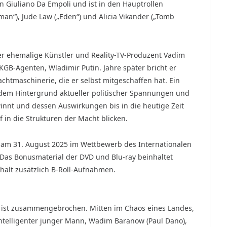
 Giuliano Da Empoli und ist in den Hauptrollen
an“), Jude Law („Eden“) und Alicia Vikander („Tomb
ehemalige Künstler und Reality-TV-Produzent Vadim
GB-Agenten, Wladimir Putin. Jahre später bricht er
chtmaschinerie, die er selbst mitgeschaffen hat. Ein
r dem Hintergrund aktueller politischer Spannungen und
nnt und dessen Auswirkungen bis in die heutige Zeit
 in die Strukturen der Macht blicken.
te am 31. August 2025 im Wettbewerb des Internationalen
 Das Bonusmaterial der DVD und Blu-ray beinhaltet
thält zusätzlich B-Roll-Aufnahmen.
R ist zusammengebrochen. Mitten im Chaos eines Landes,
intelligenter junger Mann, Wadim Baranow (Paul Dano),