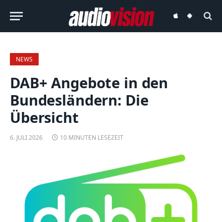
audiovision
audiovision
iOS-
Android-
App
App
NEWS
DAB+ Angebote in den
Bundesländern: Die
Übersicht
6. JULI 2026
10 MINUTEN LESEZEIT