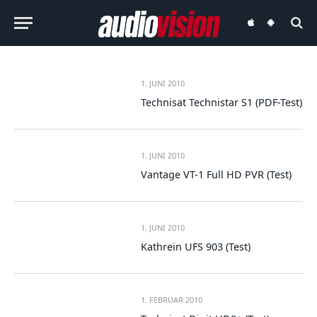
audiovision
audiovision
iOS-
Android-
App
App
1. JUNI 2010
Technisat Technistar S1 (PDF-Test)
1. JUNI 2010
Vantage VT-1 Full HD PVR (Test)
1. JUNI 2010
Kathrein UFS 903 (Test)
1. FEBRUAR 2010