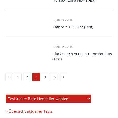
Humax iCord HD+ (Test)
1. JANUAR 2009
Kathrein UFS 922 (Test)
1. JANUAR 2009
Clarke-Tech 5000 HD Combo Plus
(Test)
Vorige
Nächste
1
2
3
4
5
Seite
Seite
> Übersicht aktueller Tests