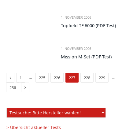
1. NOVEMBER 2006
Topfield TF 6000 (PDF-Test)
1. NOVEMBER 2006
Mission M-Set (PDF-Test)
Vorige
…
…
1
225
226
227
228
229
Seite
Nächste
236
Seite
> Übersicht aktueller Tests