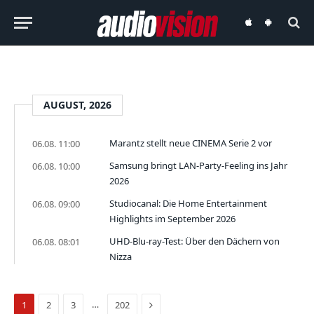
audiovision
audiovision
iOS-
Android-
App
App
AUGUST, 2026
Marantz stellt neue CINEMA Serie 2 vor
06.08. 11:00
Samsung bringt LAN-Party-Feeling ins Jahr
06.08. 10:00
2026
Studiocanal: Die Home Entertainment
06.08. 09:00
Highlights im September 2026
UHD-Blu-ray-Test: Über den Dächern von
06.08. 08:01
Nizza
Nächste
…
1
2
3
202