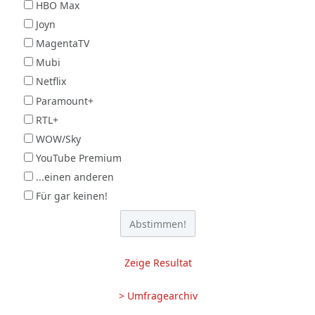
HBO Max
Joyn
MagentaTV
Mubi
Netflix
Paramount+
RTL+
WOW/Sky
YouTube Premium
...einen anderen
Für gar keinen!
Zeige Resultat
> Umfragearchiv