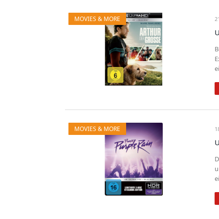
MOVIES & MORE
2
U
B
E
e
MOVIES & MORE
1
U
D
u
e