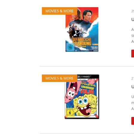
MOVIES & MORE
2
U
A
s
A
MOVIES & MORE
2
U
U
m
A