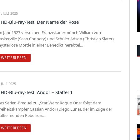
1. JULI 2025
HD-Blu-ray-Test: Der Name der Rose
m Jahr 1327 versuchen Franziskanermönch William von
askerville (Sean Connery) und Schüler Adson (Christian Slater)
ysteriöse Morde in einer Benediktinerabtei…
WEITERLESEN
. JULI 2025
HD-Blu-ray-Test: Andor – Staffel 1
as Serien-Prequel zu „Star Wars: Rogue One“ folgt dem
reiheitskämpfer Cassian Andor (Diego Luna), der im Zuge der
ufkeimenden Rebellion…
WEITERLESEN