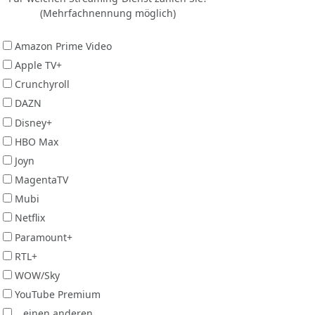
(Mehrfachnennung möglich)
Amazon Prime Video
Apple TV+
Crunchyroll
DAZN
Disney+
HBO Max
Joyn
MagentaTV
Mubi
Netflix
Paramount+
RTL+
WOW/Sky
YouTube Premium
...einen anderen