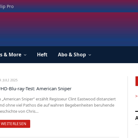
lip Pro
s & More
Heft
Abo & Shop
9. JULI 2025
HD-Blu-ray-Test: American Sniper
>
n „American Sniper“ erzählt Regisseur Clint Eastwood distanziert
nd ohne viel Pathos die auf wahren Begebenheiten beruhende
eschichte von Chris…
A
WEITERLESEN