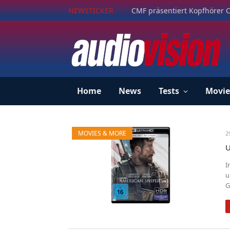
NEWSTICKER
CMF präsentiert Kopfhörer C
Home
News
Tests
Movie
MOVIES & MORE
2
U
I
u
G