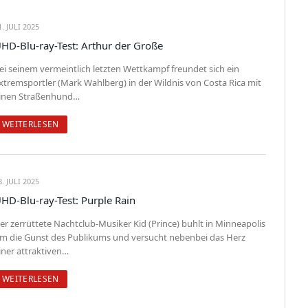
1. JULI 2025
HD-Blu-ray-Test: Arthur der Große
ei seinem vermeintlich letzten Wettkampf freundet sich ein
xtremsportler (Mark Wahlberg) in der Wildnis von Costa Rica mit
inen Straßenhund…
WEITERLESEN
8. JULI 2025
HD-Blu-ray-Test: Purple Rain
er zerrüttete Nachtclub-Musiker Kid (Prince) buhlt in Minneapolis
m die Gunst des Publikums und versucht nebenbei das Herz
iner attraktiven…
WEITERLESEN