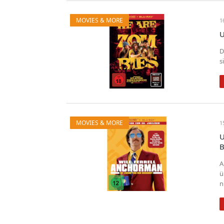
MOVIES & MORE
1
U
D
s
MOVIES & MORE
1
U
B
A
ü
n