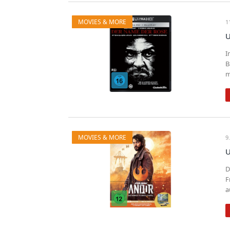
MOVIES & MORE
1
U
I
B
m
MOVIES & MORE
9
U
D
F
a