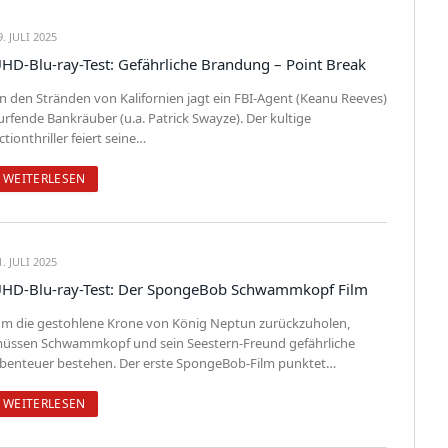
9. JULI 2025
HD-Blu-ray-Test: Gefährliche Brandung – Point Break
n den Stränden von Kalifornien jagt ein FBI-Agent (Keanu Reeves)
urfende Bankräuber (u.a. Patrick Swayze). Der kultige
ctionthriller feiert seine…
WEITERLESEN
1. JULI 2025
HD-Blu-ray-Test: Der SpongeBob Schwammkopf Film
m die gestohlene Krone von König Neptun zurückzuholen,
üssen Schwammkopf und sein Seestern-Freund gefährliche
benteuer bestehen. Der erste SpongeBob-Film punktet…
WEITERLESEN