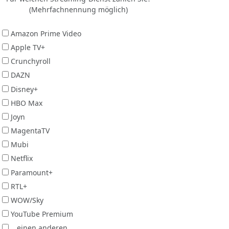
(Mehrfachnennung möglich)
Amazon Prime Video
Apple TV+
Crunchyroll
DAZN
Disney+
HBO Max
Joyn
MagentaTV
Mubi
Netflix
Paramount+
RTL+
WOW/Sky
YouTube Premium
...einen anderen