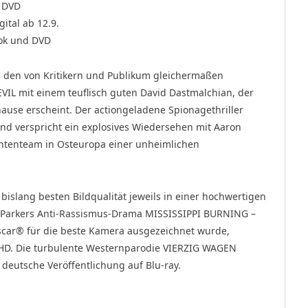
d DVD
ital ab 12.9.
ok und DVD
es den von Kritikern und Publikum gleichermaßen
VIL mit einem teuflisch guten David Dastmalchian, der
ause erscheint. Der actiongeladene Spionagethriller
und verspricht ein explosives Wiedersehen mit Aaron
gententeam in Osteuropa einer unheimlichen
 bislang besten Bildqualität jeweils in einer hochwertigen
an Parkers Anti-Rassismus-Drama MISSISSIPPI BURNING –
car® für die beste Kamera ausgezeichnet wurde,
a HD. Die turbulente Westernparodie VIERZIG WAGEN
deutsche Veröffentlichung auf Blu-ray.