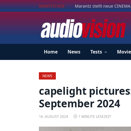
NEWSTICKER
Marantz stellt neue CINEMA 
Home
News
Tests
Movie
NEWS
capelight picture
September 2024
16. AUGUST 2024
1 MINUTE LESEZEIT