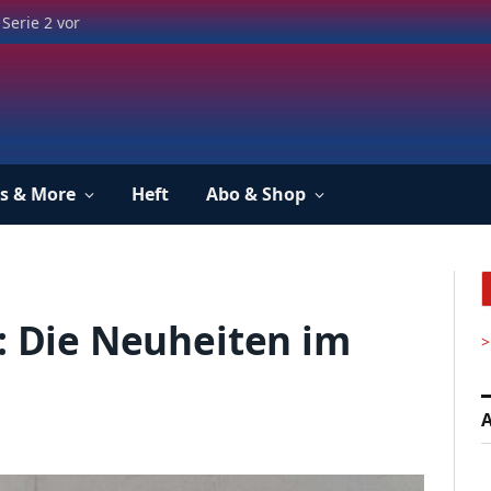
Serie 2 vor
s & More
Heft
Abo & Shop
s: Die Neuheiten im
>
A