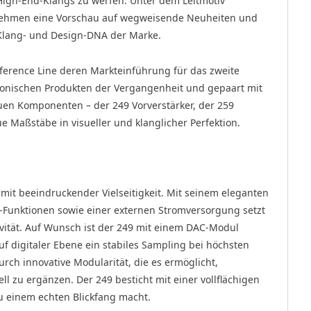
s High-End-Klangs zu werfen. Unter dem Leitmotiv
nehmen eine Vorschau auf wegweisende Neuheiten und
 Klang- und Design-DNA der Marke.
ference Line deren Markteinführung für das zweite
 ikonischen Produkten der Vergangenheit und gepaart mit
uen Komponenten – der 249 Vorverstärker, der 259
e Maßstäbe in visueller und klanglicher Perfektion.
 mit beeindruckender Vielseitigkeit. Mit seinem eleganten
-Funktionen sowie einer externen Stromversorgung setzt
vität. Auf Wunsch ist der 249 mit einem DAC-Modul
uf digitaler Ebene ein stabiles Sampling bei höchsten
ch innovative Modularität, die es ermöglicht,
l zu ergänzen. Der 249 besticht mit einer vollflächigen
zu einem echten Blickfang macht.