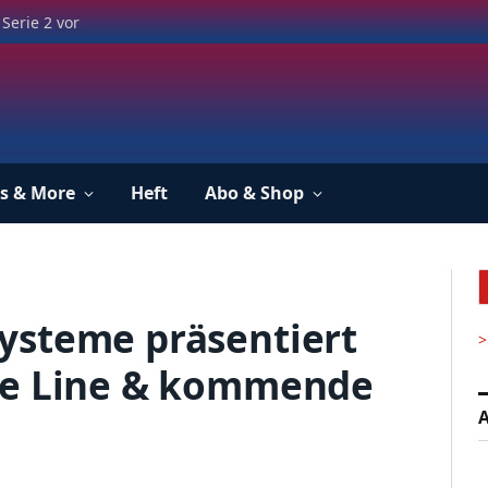
Serie 2 vor
s & More
Heft
Abo & Shop
ysteme präsentiert
>
ce Line & kommende
A