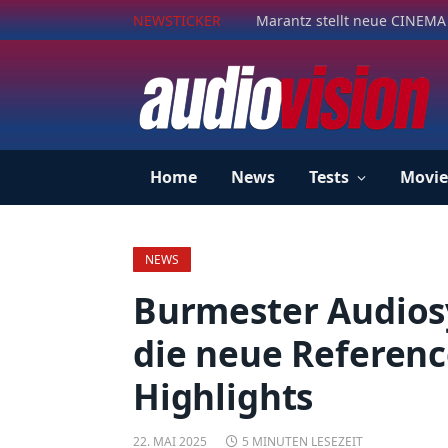
NEWSTICKER
Marantz stellt neue CINEMA 
Home
News
Tests
Movie
NEWS
Burmester Audios
die neue Referen
Highlights
22. MAI 2025
5 MINUTEN LESEZEIT