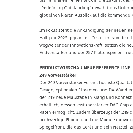
bis 18. Mai ein, einen Blick in die Zukunft de
„Redefining Outstanding“ gewährt das Unter
gibt einen klaren Ausblick auf die kommende
Im Fokus steht die Ankündigung der neuen Re
Halbjahr 2025 geplant ist. Inspiriert von den
wegweisender Innovationskraft, setzen die ne
Endverstärker und der 257 Plattenspieler – neu
PRODUKTVORSCHAU NEUE REFERENCE LINE
249 Vorverstärker
Der 249 Vorverstärker vereint höchste Qualität
Design, optionalen Streamer- und DA-Wandler
der 249 neue Maßstäbe in Klang und Konnekti
erhältlich, dessen leistungsstarker DAC-Chip a
Raten ermöglicht. Zudem überzeugt der 249 dur
hochwertige Phono- und Line-Module individuel
Spiegelfront, die das Gerät und sein Netzteil 