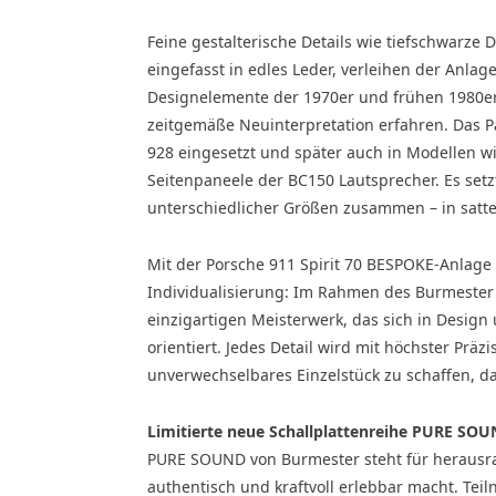
Feine gestalterische Details wie tiefschwarze 
eingefasst in edles Leder, verleihen der Anlage
Designelemente der 1970er und frühen 1980er 
zeitgemäße Neuinterpretation erfahren. Das P
928 eingesetzt und später auch in Modellen w
Seitenpaneele der BC150 Lautsprecher. Es setz
unterschiedlicher Größen zusammen – in satt
Mit der Porsche 911 Spirit 70 BESPOKE-Anlage
Individualisierung: Im Rahmen des Burmeste
einzigartigen Meisterwerk, das sich in Desi
orientiert. Jedes Detail wird mit höchster Präz
unverwechselbares Einzelstück zu schaffen, da
Limitierte neue Schallplattenreihe PURE SOU
PURE SOUND von Burmester steht für herausra
authentisch und kraftvoll erlebbar macht. Te