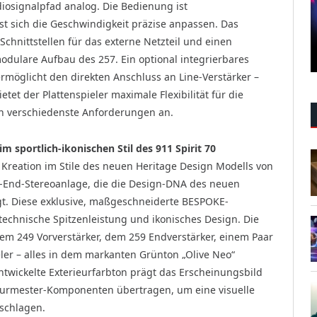
udiosignalpfad analog. Die Bedienung ist
st sich die Geschwindigkeit präzise anpassen. Das
Schnittstellen für das externe Netzteil und einen
odulare Aufbau des 257. Ein optional integrierbares
öglicht den direkten Anschluss an Line-Verstärker –
tet der Plattenspieler maximale Flexibilität für die
an verschiedenste Anforderungen an.
 sportlich-ikonischen Stil des 911 Spirit 70
Kreation im Stile des neuen Heritage Design Modells von
h-End-Stereoanlage, die die Design-DNA des neuen
ngt. Diese exklusive, maßgeschneiderte BESPOKE-
technische Spitzenleistung und ikonisches Design. Die
m 249 Vorverstärker, dem 259 Endverstärker, einem Paar
er – alles in dem markanten Grünton „Olive Neo“
ntwickelte Exterieurfarbton prägt das Erscheinungsbild
 Burmester-Komponenten übertragen, um eine visuelle
schlagen.