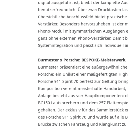
digital ausgeführt ist, bleibt der komplette A
benutzerfreundlich: Über zwei Drucktasten läs
übersichtliche Anschlussfeld bietet praktische 
Verstärker. Besonders hervorzuheben ist der m
Phono-Modul mit symmetrischen Ausgängen erm
ganz ohne externen Phono-Verstärker. Damit bie
Systemintegration und passt sich individuell 
Burmester x Porsche: BESPOKE-Meisterwerk, im
Burmester präsentiert eine außergewöhnliche 
Porsche: ein Unikat einer maßgefertigten Hig
Porsche 911 Spirit 70 perfekt zur Geltung bri
Komposition vereint meisterhafte Handarbeit, 
Anlage besteht aus vier Hauptkomponenten: de
BC150 Lautsprechern und dem 257 Plattenspiel
gehalten. Der exklusiv für das Sammlerstück e
des Porsche 911 Spirit 70 und wurde auf alle
Brücke zwischen Fahrzeug und Klangkunst zu 