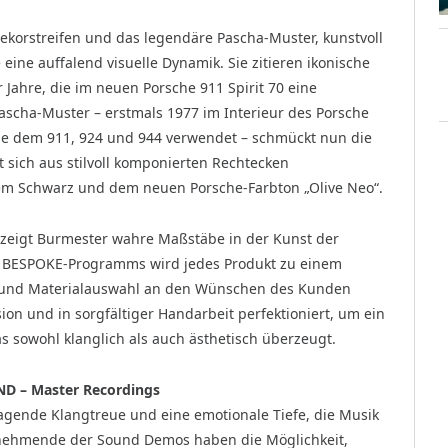
Dekorstreifen und das legendäre Pascha-Muster, kunstvoll
 eine auffalend visuelle Dynamik. Sie zitieren ikonische
Jahre, die im neuen Porsche 911 Spirit 70 eine
ascha-Muster – erstmals 1977 im Interieur des Porsche
ie dem 911, 924 und 944 verwendet – schmückt nun die
t sich aus stilvoll komponierten Rechtecken
em Schwarz und dem neuen Porsche-Farbton „Olive Neo“.
 zeigt Burmester wahre Maßstäbe in der Kunst der
r BESPOKE-Programms wird jedes Produkt zu einem
gn und Materialauswahl an den Wünschen des Kunden
ision und in sorgfältiger Handarbeit perfektioniert, um ein
s sowohl klanglich als auch ästhetisch überzeugt.
ND – Master Recordings
gende Klangtreue und eine emotionale Tiefe, die Musik
ilnehmende der Sound Demos haben die Möglichkeit,