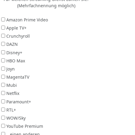
(Mehrfachnennung möglich)
Amazon Prime Video
Apple TV+
Crunchyroll
DAZN
Disney+
HBO Max
Joyn
MagentaTV
Mubi
Netflix
Paramount+
RTL+
WOW/Sky
YouTube Premium
...einen anderen