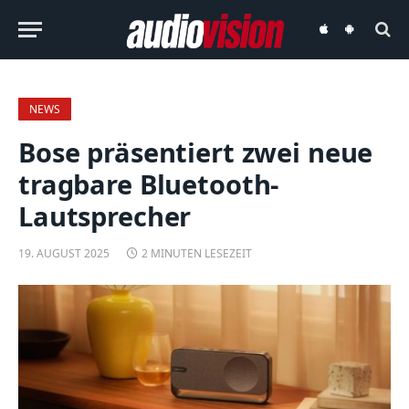
audiovision
audiovision
iOS-
Android-
App
App
NEWS
Bose präsentiert zwei neue
tragbare Bluetooth-
Lautsprecher
19. AUGUST 2025
2 MINUTEN LESEZEIT