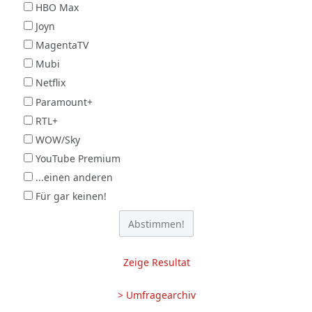
HBO Max
Joyn
MagentaTV
Mubi
Netflix
Paramount+
RTL+
WOW/Sky
YouTube Premium
...einen anderen
Für gar keinen!
Zeige Resultat
> Umfragearchiv