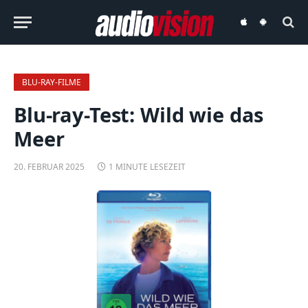
audiovision
audiovision
iOS-
Android-
App
App
BLU-RAY-FILME
Blu-ray-Test: Wild wie das
Meer
20. FEBRUAR 2025
1 MINUTE LESEZEIT