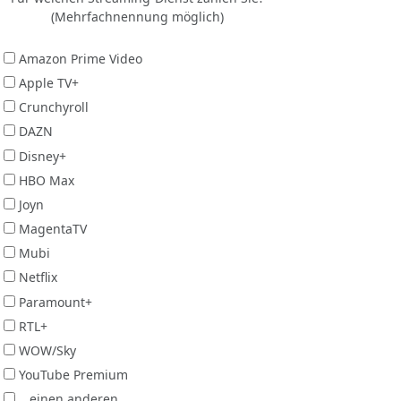
(Mehrfachnennung möglich)
Amazon Prime Video
Apple TV+
Crunchyroll
DAZN
Disney+
HBO Max
Joyn
MagentaTV
Mubi
Netflix
Paramount+
RTL+
WOW/Sky
YouTube Premium
...einen anderen