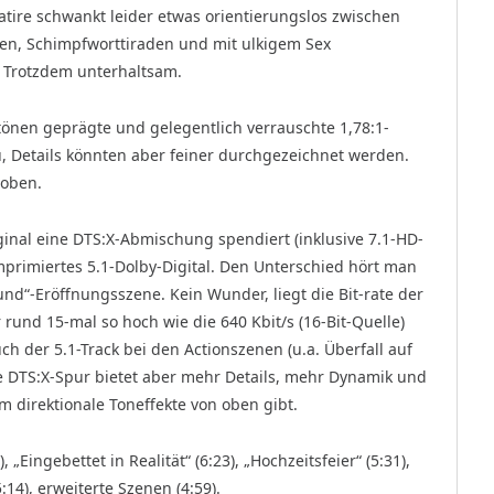
atire schwankt leider etwas orientierungslos zwischen
en, Schimpfworttiraden und mit ulkigem Sex
 Trotzdem unterhaltsam.
önen geprägte und gelegentlich verrauschte 1,78:1-
u, Details könnten aber feiner durchgezeichnet werden.
 oben.
al eine DTS:X-Abmischung spendiert (inklusive 7.1-HD-
mprimiertes 5.1-Dolby-Digital. Den Unterschied hört man
d“-Eröffnungsszene. Kein Wunder, liegt die Bit-rate der
 rund 15-mal so hoch wie die 640 Kbit/s (16-Bit-Quelle)
 der 5.1-Track bei den Actionszenen (u.a. Überfall auf
die DTS:X-Spur bietet aber mehr Details, mehr Dynamik und
m direktionale Toneffekte von oben gibt.
 „Eingebettet in Realität“ (6:23), „Hochzeitsfeier“ (5:31),
5:14), erweiterte Szenen (4:59).