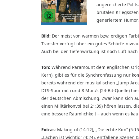
angereicherte Polits
brutalen Kriegsszen
generiertem Humor.
Bild:
Der meist von warmen bzw. erdigen Farbt
Transfer verfügt über ein gutes Schärfe-nivea
Auch bei der Tiefenwirkung ist noch Luft nach
Ton:
Während Paramount dem englischen Origin
Kern), gibt es für die Synchronfassung nur ko
bereits während der musikalischen „Jump Aroun
DTS-Spur mit rund 8 Mbit/s (24-Bit-Quelle) hier
der deutschen Abmischung. Zwar kann sich auch
einen Militärkonvoi bei 21:39) hören lassen, 
eine bessere Räumlichkeit – auch wenn es kau
Extras:
Making-of (14:12), „Die echte Kim“ (5:15),
„Lachen ist wichtig“ (4:24), entfallene Szenen (