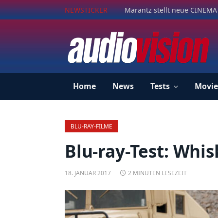
NEWSTICKER
Marantz stellt neue CINEMA 
Home
News
Tests
Movie
BLU-RAY-FILME
Blu-ray-Test: Whi
18. JANUAR 2017
2 MINUTEN LESEZEIT