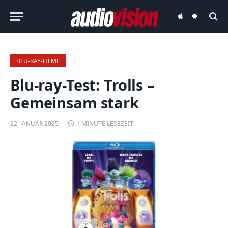
audiovision
audiovision
iOS-
Android-
App
App
BLU-RAY-FILME
Blu-ray-Test: Trolls –
Gemeinsam stark
22. JANUAR 2025
1 MINUTE LESEZEIT