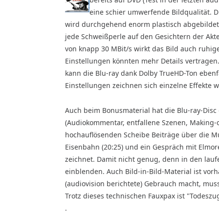
eine schier umwerfende Bildqualität. 
wird durchgehend enorm plas­tisch abgebildet
jede Schweißperle auf den Gesichtern der Akte
von knapp 30 MBit/s wirkt das Bild auch ruhige
Einstellungen könnten mehr Details vertragen.
kann die Blu-ray dank Dolby TrueHD-Ton ebenf
Einstellungen zeichnen sich einzelne Effekte 
Auch beim Bonusmaterial hat die Blu-ray-Disc 
(Audiokommentar, entfallene Szenen, Making-of
hochauflösenden Scheibe Beiträge über die Musi
Eisenbahn (20:25) und ein Gespräch mit Elmore
zeichnet. Damit nicht genug, denn in den lauf
einblenden. Auch Bild-in-Bild-Material ist vorh
(audiovision berichtete) Gebrauch macht, mus
Trotz dieses technischen Fauxpax ist "Todeszu
.