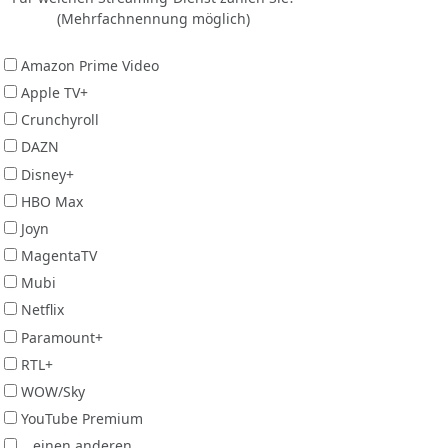
(Mehrfachnennung möglich)
Amazon Prime Video
Apple TV+
Crunchyroll
DAZN
Disney+
HBO Max
Joyn
MagentaTV
Mubi
Netflix
Paramount+
RTL+
WOW/Sky
YouTube Premium
...einen anderen