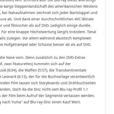
Die karge Steppenlandschaft des amerikanischen Westens
, bei Nahaufnahmen zeichnet sich jeder Bartstoppel und
ure ab. Und dank einer durchschnittlichen AVC-Bitrate
r und filmischer als auf DVD. Lediglich einige dunkle
 Für eine knappe Höchstwertung langt’s trotzdem. Tonal
alls zulegen. Vor allem während akustisch komplexen
wie Hufgetrampel oder Schüsse besser ab als auf DVD.
die Nase vorn. Denn zusätzlich zu den DVD-Extras
, zwei Featurettes) tummeln sich auf der
k (8:04), die Waffen (5:57), die Transkontinentale
 Leonard (6:13), der für die Buchvorlage verantwortlich
enden Film lassen sich Story­boards und Drehbuchseiten
anden. Doch da die Disc nicht vom Blu-ray-Profil 1.1
s der Film beim Aufruf der Segmente verlassen werden.
g nach Yuma" auf Blu-ray-Disc einen Kauf Wert.