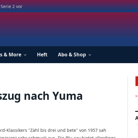
Serie 2 vor
s & More
Heft
Abo & Shop
eszug nach Yuma
>
A
d-Klassikers "Zähl bis drei und bete" von 1957 sah
io­vision) sehr schmuck aus. Die Blu-ray bietet aller­dings