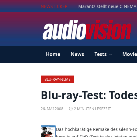
NEWSTICKER
Marantz stellt neue CINEMA 
Home
News
Tests
Movie
BLU-RAY-FILME
Blu-ray-Test: Tod
26. MAI 2008
2 MINUTEN LESEZEIT
Das hochkarätige Remake des Glenn-For
bereits auf DVD (Test in der letzten aud