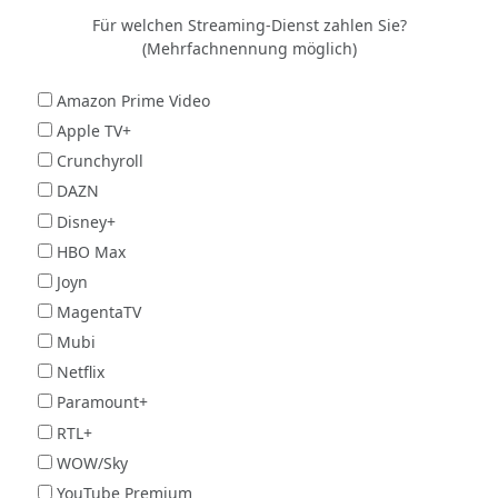
Für welchen Streaming-Dienst zahlen Sie?
(Mehrfachnennung möglich)
Amazon Prime Video
Apple TV+
Crunchyroll
DAZN
Disney+
HBO Max
Joyn
MagentaTV
Mubi
Netflix
Paramount+
RTL+
WOW/Sky
YouTube Premium