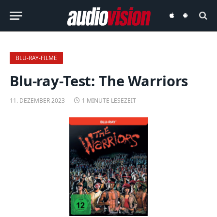
audiovision
audiovision
iOS-
Android-
App
App
BLU-RAY-FILME
Blu-ray-Test: The Warriors
11. DEZEMBER 2023
1 MINUTE LESEZEIT