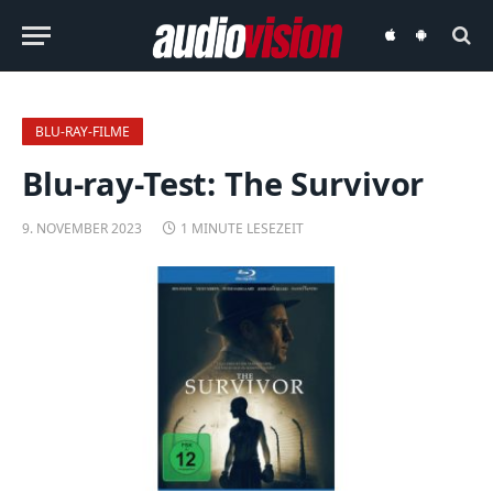
audiovision
audiovision
iOS-
Android-
App
App
BLU-RAY-FILME
Blu-ray-Test: The Survivor
9. NOVEMBER 2023
1 MINUTE LESEZEIT