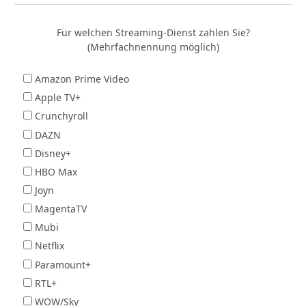
Für welchen Streaming-Dienst zahlen Sie?
(Mehrfachnennung möglich)
Amazon Prime Video
Apple TV+
Crunchyroll
DAZN
Disney+
HBO Max
Joyn
MagentaTV
Mubi
Netflix
Paramount+
RTL+
WOW/Sky