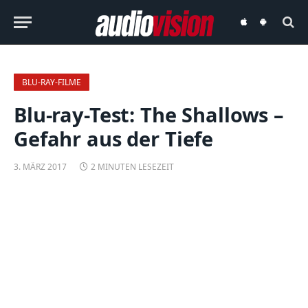
audiovision
audiovision
iOS-
Android-
App
App
BLU-RAY-FILME
Blu-ray-Test: The Shallows –
Gefahr aus der Tiefe
3. MÄRZ 2017
2 MINUTEN LESEZEIT