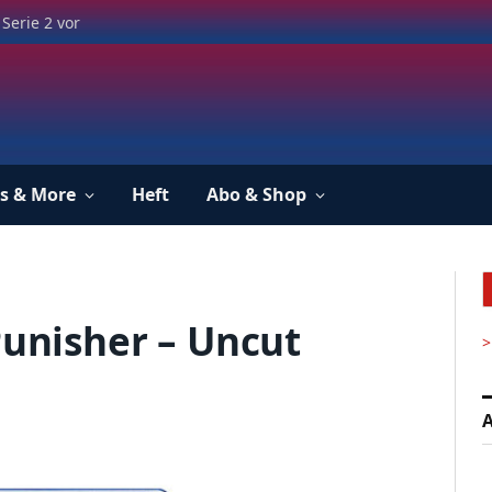
Serie 2 vor
s & More
Heft
Abo & Shop
Punisher – Uncut
>
A