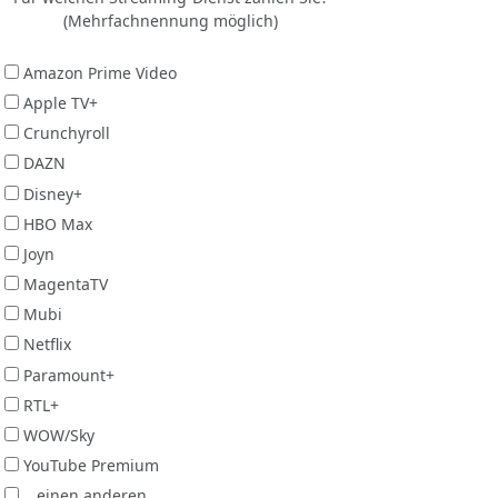
(Mehrfachnennung möglich)
Amazon Prime Video
Apple TV+
Crunchyroll
DAZN
Disney+
HBO Max
Joyn
MagentaTV
Mubi
Netflix
Paramount+
RTL+
WOW/Sky
YouTube Premium
...einen anderen