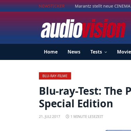
NEWSTICKER
Marantz stellt neue CINEMA 
Home
News
Tests
Movie
BLU-RAY-FILME
Blu-ray-Test: The 
Special Edition
21. JULI 2017
1 MINUTE LESEZEIT