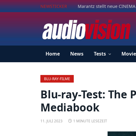
NEWSTICKER
Marantz stellt neue CINEMA 
Home
News
Tests
Movie
BLU-RAY-FILME
Blu-ray-Test: The 
Mediabook
11. JULI 2023
1 MINUTE LESEZEIT