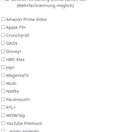
(Mehrfachnennung möglich)
Amazon Prime Video
Apple TV+
Crunchyroll
DAZN
Disney+
HBO Max
Joyn
MagentaTV
Mubi
Netflix
Paramount+
RTL+
WOW/Sky
YouTube Premium
...einen anderen