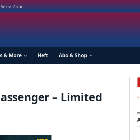
Serie 2 vor
s & More
Heft
Abo & Shop
Passenger – Limited
>
A