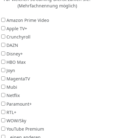
(Mehrfachnennung möglich)
Amazon Prime Video
Apple TV+
Crunchyroll
DAZN
Disney+
HBO Max
Joyn
MagentaTV
Mubi
Netflix
Paramount+
RTL+
WOW/Sky
YouTube Premium
...einen anderen