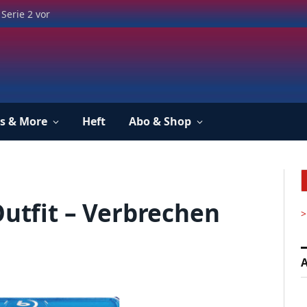
Serie 2 vor
s & More
Heft
Abo & Shop
Outfit – Verbrechen
>
A