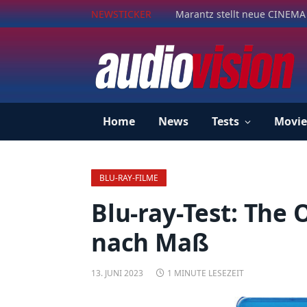
NEWSTICKER
Marantz stellt neue CINEMA 
Home
News
Tests
Movie
BLU-RAY-FILME
Blu-ray-Test: The 
nach Maß
13. JUNI 2023
1 MINUTE LESEZEIT