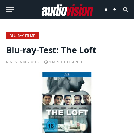
audiovision
audiovision
iOS-
Android-
App
App
BLU-RAY-FILME
Blu-ray-Test: The Loft
6. NOVEMBER 2015
1 MINUTE LESEZEIT