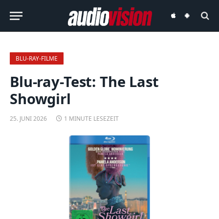
audiovision
audiovision
iOS-
Android-
App
App
BLU-RAY-FILME
Blu-ray-Test: The Last
Showgirl
25. JUNI 2026
1 MINUTE LESEZEIT