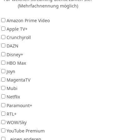
(Mehrfachnennung möglich)
Amazon Prime Video
Apple TV+
Crunchyroll
DAZN
Disney+
HBO Max
Joyn
MagentaTV
Mubi
Netflix
Paramount+
RTL+
WOW/Sky
YouTube Premium
...einen anderen