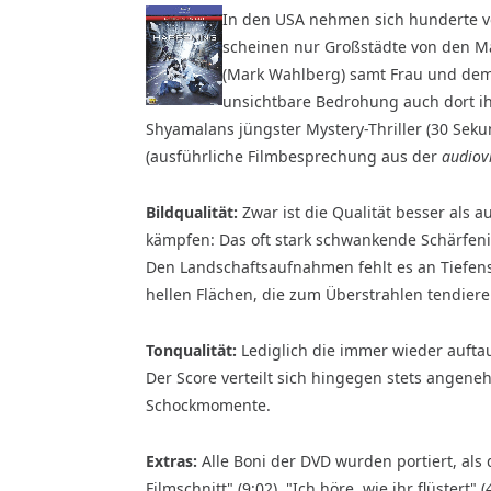
In den USA nehmen sich hunderte 
scheinen nur Großstädte von den Mas
(Mark Wahlberg) samt Frau und dem 
unsichtbare Bedrohung auch dort ihr
Shyamalans jüngster Mystery-Thriller (30 Seku
(ausführ­liche Filmbesprechung aus der
audiov
Bildqualität:
Zwar ist die Qualität besser als 
kämpfen: Das oft stark schwankende Schärfeni
Den Landschaftsaufnahmen fehlt es an Tiefensch
hellen Flächen, die zum Überstrahlen tendier
Tonqualität:
Lediglich die immer wieder auft
Der Score verteilt sich hingegen stets angene
Schockmomente.
Extras:
Alle Boni der DVD wurden portiert, als 
Filmschnitt" (9:02), "Ich höre, wie ihr flüstert"