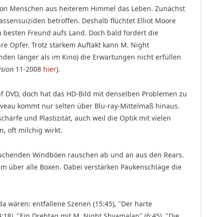
von Menschen aus heiterem Himmel das Leben. Zunächst
sensuiziden betroffen. Deshalb flüchtet Elliot Moore
besten Freund aufs Land. Doch bald fordert die
e Opfer. Trotz starkem Auftakt kann M. Night
nden länger als im Kino) die Erwartungen nicht erfüllen
ision
11-2008
hier
).
auf DVD, doch hat das HD-Bild mit denselben Problemen zu
veau kommt nur selten über Blu-ray-Mittelmaß hinaus.
ärfe und Plastizität, auch weil die Optik mit vielen
en, oft milchig wirkt.
auchenden Wind­böen rauschen ab und an aus den Rears.
hm über alle Boxen. Dabei verstärken Paukenschläge die
da wären: entfallene Szenen (15:45), "Der harte
 (4:18), "Ein Drehtag mit M. Night Shyamalan" (6:45), "Die