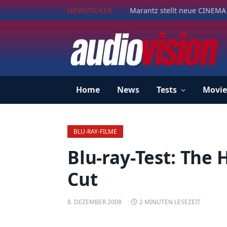
NEWSTICKER
Marantz stellt neue CINEMA 
Home
News
Tests
Movie
BLU-RAY-FILME
Blu-ray-Test: The 
Cut
8. DEZEMBER 2008
2 MINUTEN LESEZEIT