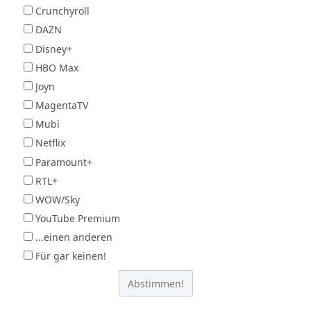
Crunchyroll
DAZN
Disney+
HBO Max
Joyn
MagentaTV
Mubi
Netflix
Paramount+
RTL+
WOW/Sky
YouTube Premium
...einen anderen
Für gar keinen!