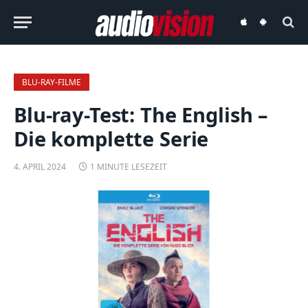
audiovision
audiovision
iOS-
Android-
App
App
BLU-RAY-FILME
Blu-ray-Test: The English –
Die komplette Serie
4. APRIL 2024
1 MINUTE LESEZEIT