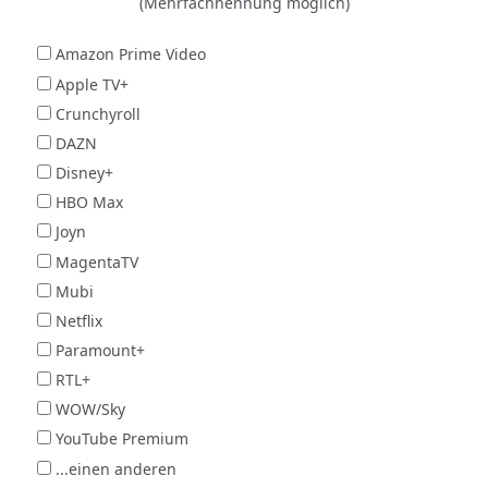
(Mehrfachnennung möglich)
Amazon Prime Video
Apple TV+
Crunchyroll
DAZN
Disney+
HBO Max
Joyn
MagentaTV
Mubi
Netflix
Paramount+
RTL+
WOW/Sky
YouTube Premium
...einen anderen