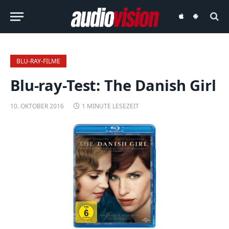
audiovision
audiovision
iOS-
Android-
App
App
BLU-RAY-FILME
Blu-ray-Test: The Danish Girl
10. OKTOBER 2016
1 MINUTE LESEZEIT