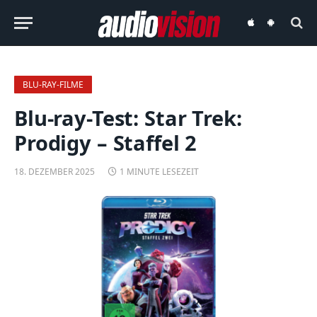
audiovision
audiovision
iOS-
Android-
App
App
BLU-RAY-FILME
Blu-ray-Test: Star Trek:
Prodigy – Staffel 2
18. DEZEMBER 2025
1 MINUTE LESEZEIT