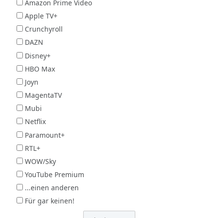
Amazon Prime Video
Apple TV+
Crunchyroll
DAZN
Disney+
HBO Max
Joyn
MagentaTV
Mubi
Netflix
Paramount+
RTL+
WOW/Sky
YouTube Premium
...einen anderen
Für gar keinen!