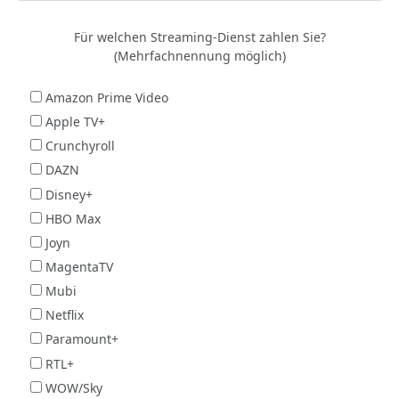
Für welchen Streaming-Dienst zahlen Sie?
(Mehrfachnennung möglich)
Amazon Prime Video
Apple TV+
Crunchyroll
DAZN
Disney+
HBO Max
Joyn
MagentaTV
Mubi
Netflix
Paramount+
RTL+
WOW/Sky