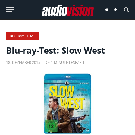
audiovision
audiovision
iOS-
Android-
App
App
BLU-RAY-FILME
Blu-ray-Test: Slow West
18. DEZEMBER 2015
1 MINUTE LESEZEIT