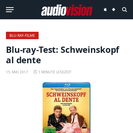
audiovision
audiovision
iOS-
Android-
App
App
BLU-RAY-FILME
Blu-ray-Test: Schweinskopf
al dente
15. MAI 2017
1 MINUTE LESEZEIT