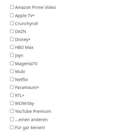
Amazon Prime Video
Apple TV+
Crunchyroll
DAZN
Disney+
HBO Max
Joyn
MagentaTV
Mubi
Netflix
Paramount+
RTL+
WOW/Sky
YouTube Premium
...einen anderen
Für gar keinen!