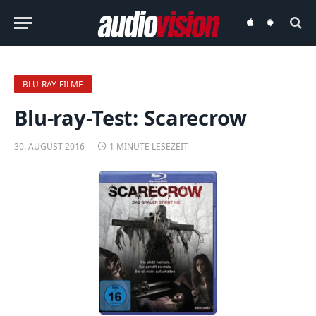
audiovision
audiovision
iOS-
Android-
App
App
BLU-RAY-FILME
Blu-ray-Test: Scarecrow
30. AUGUST 2016
1 MINUTE LESEZEIT