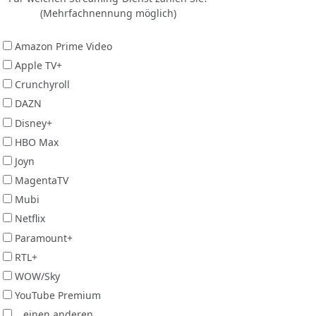
(Mehrfachnennung möglich)
Amazon Prime Video
Apple TV+
Crunchyroll
DAZN
Disney+
HBO Max
Joyn
MagentaTV
Mubi
Netflix
Paramount+
RTL+
WOW/Sky
YouTube Premium
...einen anderen