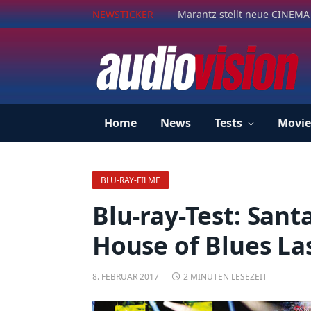
NEWSTICKER
Marantz stellt neue CINEMA 
Home
News
Tests
Movie
BLU-RAY-FILME
Blu-ray-Test: Santa
House of Blues La
8. FEBRUAR 2017
2 MINUTEN LESEZEIT