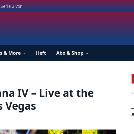
Serie 2 vor
s & More
Heft
Abo & Shop
na IV – Live at the
>
s Vegas
A