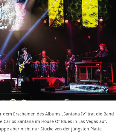
 dem Erscheinen des Albums „Santana IV“ trat die Band
e Carlos Santana im House Of Blues in Las Vegas auf.
ruppe aber nicht nur Stücke von der jüngsten Platte,