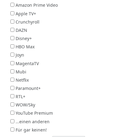
Amazon Prime Video
Apple TV+
Crunchyroll
DAZN
Disney+
HBO Max
Joyn
MagentaTV
Mubi
Netflix
Paramount+
RTL+
WOW/Sky
YouTube Premium
...einen anderen
Für gar keinen!