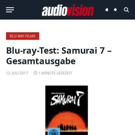
audiovision
audiovision
iOS-
Android-
App
App
BLU-RAY-FILME
Blu-ray-Test: Samurai 7 –
Gesamtausgabe
12. JULI 2017
1 MINUTE LESEZEIT