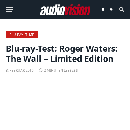
audiovision
audiovision
iOS-
Android-
App
App
BLU-RAY-FILME
Blu-ray-Test: Roger Waters:
The Wall – Limited Edition
3. FEBRUAR 2016
2 MINUTEN LESEZEIT