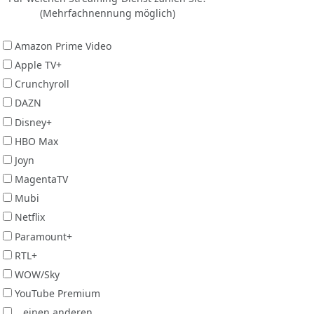
(Mehrfachnennung möglich)
Amazon Prime Video
Apple TV+
Crunchyroll
DAZN
Disney+
HBO Max
Joyn
MagentaTV
Mubi
Netflix
Paramount+
RTL+
WOW/Sky
YouTube Premium
...einen anderen