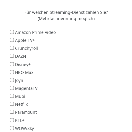
Für welchen Streaming-Dienst zahlen Sie?
(Mehrfachnennung möglich)
Amazon Prime Video
Apple TV+
Crunchyroll
DAZN
Disney+
HBO Max
Joyn
MagentaTV
Mubi
Netflix
Paramount+
RTL+
WOW/Sky