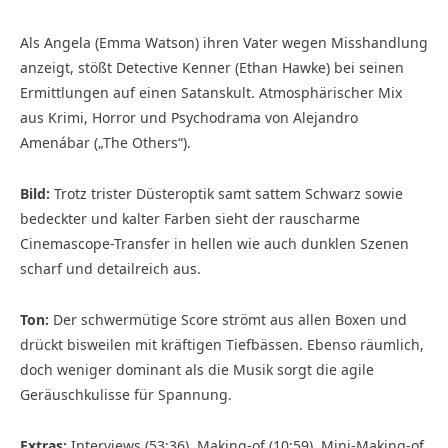
Als Angela (Emma Watson) ihren Vater wegen Misshandlung
anzeigt, stößt Detective Kenner (Ethan Hawke) bei seinen
Ermittlungen auf einen Satanskult. Atmosphärischer Mix
aus Krimi, Horror und Psychodrama von Alejandro
Amenábar („The Others“).
Bild:
Trotz trister Düsteroptik samt sattem Schwarz sowie
bedeckter und kalter Farben sieht der rauscharme
Cinemascope-Transfer in hellen wie auch dunklen Szenen
scharf und detailreich aus.
Ton:
Der schwermütige Score strömt aus allen Boxen und
drückt bisweilen mit kräftigen Tiefbässen. Ebenso räumlich,
doch weniger dominant als die Musik sorgt die agile
Geräuschkulisse für Spannung.
Extras:
Interviews (53:36), Making-of (10:59), Mini-Making-of