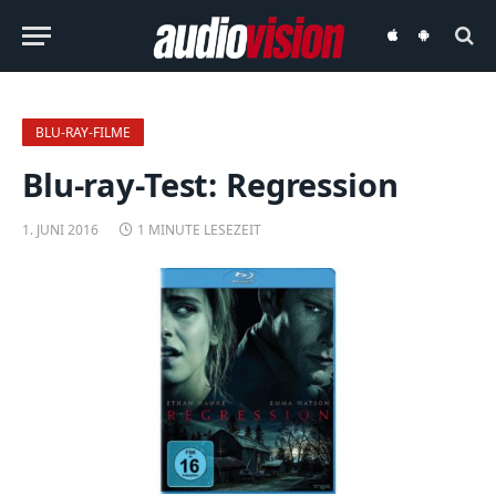
audiovision
audiovision
iOS-
Android-
App
App
BLU-RAY-FILME
Blu-ray-Test: Regression
1. JUNI 2016
1 MINUTE LESEZEIT