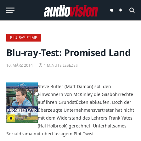
audiovision
audiovision
iOS-
Android-
App
App
BLU-RAY-FILME
Blu-ray-Test: Promised Land
10. MÄRZ 2014
1 MINUTE LESEZEIT
Steve Butler (Matt Damon) soll den
Einwohnern von McKinley die Gasbohrrechte
auf ihren Grundstücken abkaufen. Doch der
überzeugte Unternehmensvertreter hat nicht
mit dem Widerstand des Lehrers Frank Yates
(Hal Holbrook) gerechnet. Unterhaltsames
Sozialdrama mit überflüssigem Plot-Twist.