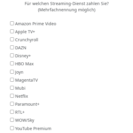
Für welchen Streaming-Dienst zahlen Sie?
(Mehrfachnennung möglich)
Amazon Prime Video
Apple TV+
Crunchyroll
DAZN
Disney+
HBO Max
Joyn
MagentaTV
Mubi
Netflix
Paramount+
RTL+
WOW/Sky
YouTube Premium