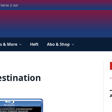
Serie 2 vor
s & More
Heft
Abo & Shop
estination
>
A