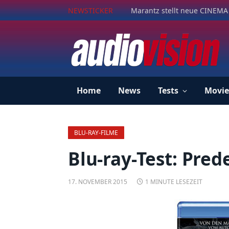
NEWSTICKER
Marantz stellt neue CINEMA 
Home
News
Tests
Movie
BLU-RAY-FILME
Blu-ray-Test: Pred
17. NOVEMBER 2015
1 MINUTE LESEZEIT