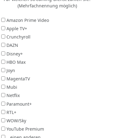
(Mehrfachnennung möglich)
Amazon Prime Video
Apple TV+
Crunchyroll
DAZN
Disney+
HBO Max
Joyn
MagentaTV
Mubi
Netflix
Paramount+
RTL+
WOW/Sky
YouTube Premium
...einen anderen