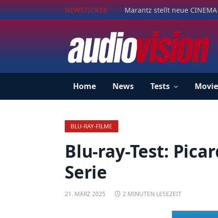
NEWSTICKER
Marantz stellt neue CINEMA 
Home
News
Tests
Movie
BLU-RAY-FILME
Blu-ray-Test: Pica
Serie
21. MÄRZ 2025
2 MINUTEN LESEZEIT