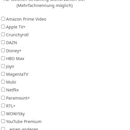
(Mehrfachnennung möglich)
Amazon Prime Video
Apple TV+
Crunchyroll
DAZN
Disney+
HBO Max
Joyn
MagentaTV
Mubi
Netflix
Paramount+
RTL+
WOW/Sky
YouTube Premium
...einen anderen