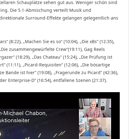
stellaren Schauplätze sehen gut aus. Weniger schön sind
ing. Die 5.1-Abmischung verteilt Musik und
irektionale Surround-Effekte gelangen gelegentlich ans
s“ (8:22), „Machen Sie es so“ (10:04), „Die xBs“ (12:35),
), „Die zusammengewürfelte Crew“(19:11), Gag Reels
rgazer“ (18:29), „Das Chateau“ (15:24), „Die Prüfung ist
t“ (11:11), „Picard-Requisiten“ (12:06), „Die bösartige
nze Bande ist hier“ (19:08), „Fragerunde zu Picard“ (42:36),
der Enterprise-D“ (16:54), entfallene Szenen (21:37).