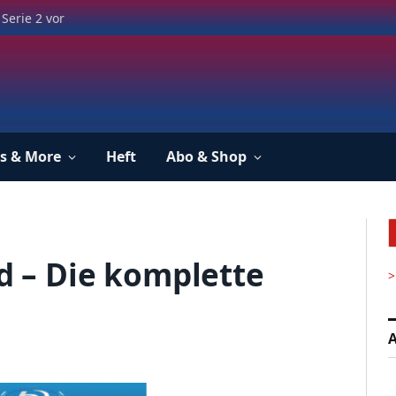
Serie 2 vor
s & More
Heft
Abo & Shop
rd – Die komplette
>
A