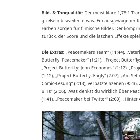
Bild- & Tonqualität:
Der meist klare 1,78:1-Tran
grießeln bisweilen etwas. Ein ausgewogener Ko
Farben sorgen für filmische Bilder. Der kompri
zurück, der Score und die laschen Effekte spi
Die Extras:
„Peacemakers Team“ (11:44), „Vaterkom
Butterfly: Peacemaker“ (1:21), „Project Butterfly:
„Project Butterfl y: John Economos“ (1:12), „Proje
(1:12), „Project Butterfly: Eagly“ (2:07), „Am S
Comic-Lesung“ (2:13), verpatzte Szenen (9:23),
BFFs“ (2:06), „Was denkst du wirklich über Peac
(1:41), „Peacemaker bei Twitter“ (2:03), „Hinter 