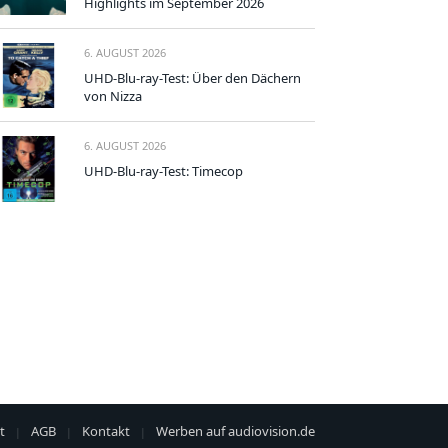
Highlights im September 2026
6. AUGUST 2026
UHD-Blu-ray-Test: Über den Dächern
von Nizza
6. AUGUST 2026
UHD-Blu-ray-Test: Timecop
t
AGB
Kontakt
Werben auf audiovision.de