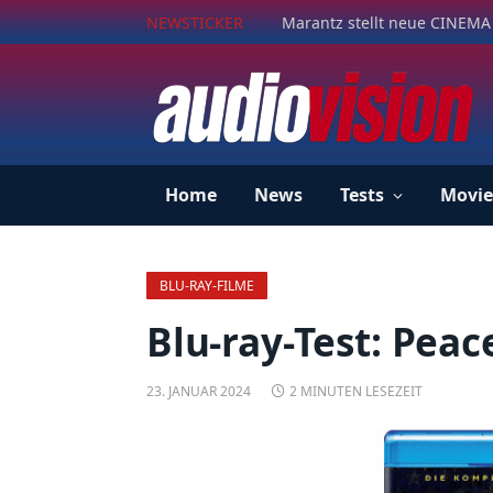
NEWSTICKER
Marantz stellt neue CINEMA 
Home
News
Tests
Movie
BLU-RAY-FILME
Blu-ray-Test: Peac
23. JANUAR 2024
2 MINUTEN LESEZEIT