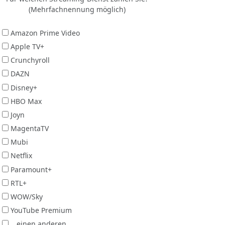
(Mehrfachnennung möglich)
Amazon Prime Video
Apple TV+
Crunchyroll
DAZN
Disney+
HBO Max
Joyn
MagentaTV
Mubi
Netflix
Paramount+
RTL+
WOW/Sky
YouTube Premium
...einen anderen