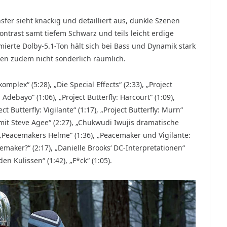
sfer sieht knackig und detailliert aus, dunkle Szenen
ntrast samt tiefem Schwarz und teils leicht erdige
mierte Dolby-5.1-Ton hält sich bei Bass und Dynamik stark
elen zudem nicht sonderlich räumlich.
plex“ (5:28), „Die Special Effects“ (2:33), „Project
 Adebayo“ (1:06), „Project Butterfly: Harcourt“ (1:09),
ct Butterfly: Vigilante“ (1:17), „Project Butterfly: Murn“
et mit Steve Agee“ (2:27), „Chukwudi Iwujis dramatische
 „Peacemakers Helme“ (1:36), „Peacemaker und Vigilante:
emaker?“ (2:17), „Danielle Brooks‘ DC-Interpretationen“
den Kulissen“ (1:42), „F*ck“ (1:05).