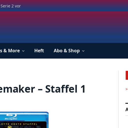
Serie 2 vor
s & More
Heft
Abo & Shop
emaker – Staffel 1
>
A