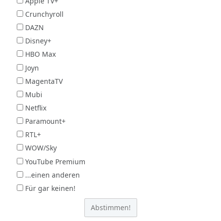
Apple TV+
Crunchyroll
DAZN
Disney+
HBO Max
Joyn
MagentaTV
Mubi
Netflix
Paramount+
RTL+
WOW/Sky
YouTube Premium
...einen anderen
Für gar keinen!