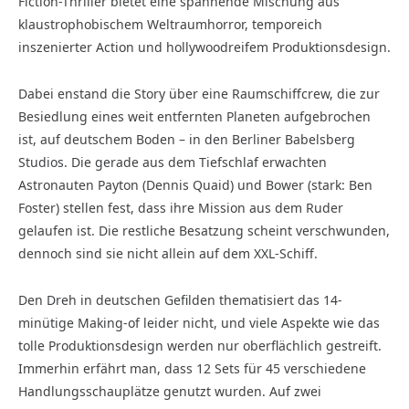
Fiction-Thriller bietet eine spannende Mischung aus
klaustrophobischem Weltraumhorror, temporeich
inszenierter Action und hollywoodreifem Produktionsdesign.
Dabei enstand die Story über eine Raumschiffcrew, die zur
Besiedlung eines weit entfernten Planeten aufgebrochen
ist, auf deutschem Boden – in den Berliner Babelsberg
Studios. Die gerade aus dem Tiefschlaf erwachten
Astronauten Payton (Dennis Quaid) und Bower (stark: Ben
Foster) stellen fest, dass ihre Mission aus dem Ruder
gelaufen ist. Die restliche Besatzung scheint verschwunden,
dennoch sind sie nicht allein auf dem XXL-Schiff.
Den Dreh in deutschen Gefilden thematisiert das 14-
minütige Making-of leider nicht, und viele Aspekte wie das
tolle Produktionsdesign werden nur oberflächlich gestreift.
Immerhin erfährt man, dass 12 Sets für 45 verschiedene
Handlungsschauplätze genutzt wurden. Auf zwei