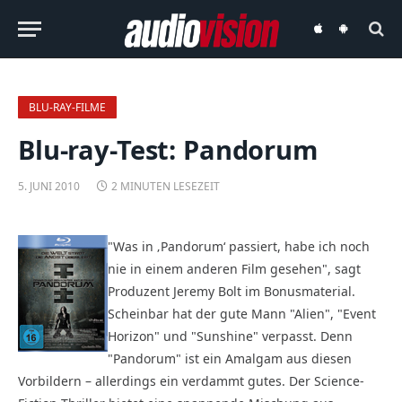
audiovision
audiovision
iOS-
Android-
App
App
BLU-RAY-FILME
Blu-ray-Test: Pandorum
5. JUNI 2010
2 MINUTEN LESEZEIT
"Was in ‚Pandorum‘ passiert, habe ich noch
nie in einem anderen Film gesehen", sagt
Produzent Jeremy Bolt im Bonusmaterial.
Scheinbar hat der gute Mann "Alien", "Event
Horizon" und "Sunshine" verpasst. Denn
"Pandorum" ist ein Amalgam aus diesen
Vorbildern – allerdings ein verdammt gutes. Der Science-