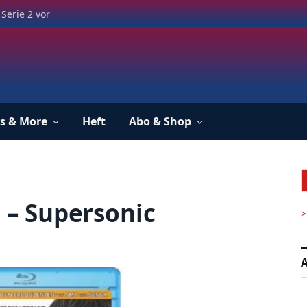
Serie 2 vor
s & More
Heft
Abo & Shop
s – Supersonic
>
A