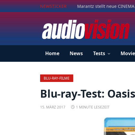
NEWSTICKER
Marantz stellt neue CINEMA 
Home
News
Tests
Movie
BLU-RAY-FILME
Blu-ray-Test: Oasi
15. MÄRZ 2017
1 MINUTE LESEZEIT