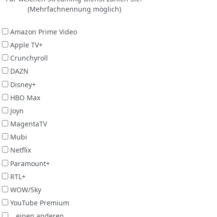
(Mehrfachnennung möglich)
Amazon Prime Video
Apple TV+
Crunchyroll
DAZN
Disney+
HBO Max
Joyn
MagentaTV
Mubi
Netflix
Paramount+
RTL+
WOW/Sky
YouTube Premium
...einen anderen