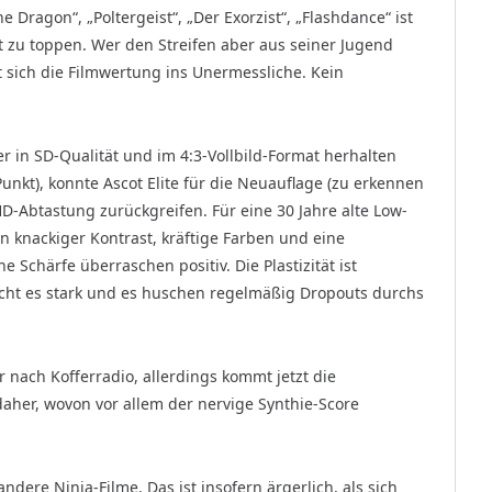
Dragon“, „Poltergeist“, „Der Exorzist“, „Flashdance“ ist
t zu toppen. Wer den Streifen aber aus seiner Jugend
t sich die Filmwertung ins Unermessliche. Kein
er in SD-Qualität und im 4:3-Vollbild-Format herhalten
unkt), konnte Ascot Elite für die Neuauflage (zu erkennen
-Abtastung zurückgreifen. Für eine 30 Jahre alte Low-
in knackiger Kontrast, kräftige Farben und eine
Schärfe überraschen positiv. Die Plastizität ist
scht es stark und es huschen regelmäßig Dropouts durchs
 nach Kofferradio, allerdings kommt jetzt die
aher, wovon vor allem der nervige Synthie-Score
andere Ninja-Filme. Das ist insofern ärgerlich, als sich