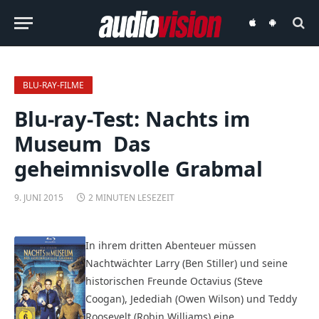
audiovision
audiovision
iOS-
Android-
App
App
BLU-RAY-FILME
Blu-ray-Test: Nachts im
Museum  Das
geheimnisvolle Grabmal
9. JUNI 2015
2 MINUTEN LESEZEIT
In ihrem dritten Abenteuer müssen
Nachtwächter Larry (Ben Stiller) und seine
historischen Freunde Octavius (Steve
Coogan), Jedediah (Owen Wilson) und Teddy
Roosevelt (Robin Williams) eine