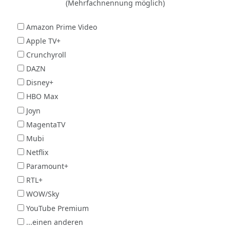
(Mehrfachnennung möglich)
Amazon Prime Video
Apple TV+
Crunchyroll
DAZN
Disney+
HBO Max
Joyn
MagentaTV
Mubi
Netflix
Paramount+
RTL+
WOW/Sky
YouTube Premium
...einen anderen