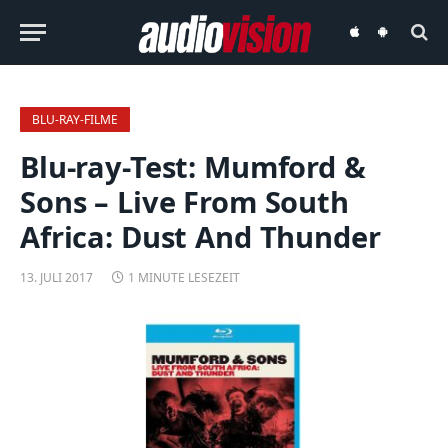
audiovision
audiovision
iOS-
Android-
App
App
BLU-RAY-FILME
Blu-ray-Test: Mumford &
Sons – Live From South
Africa: Dust And Thunder
13. JULI 2017
1 MINUTE LESEZEIT