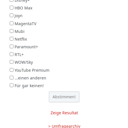
Disney+
HBO Max
Joyn
MagentaTV
Mubi
Netflix
Paramount+
RTL+
WOW/Sky
YouTube Premium
...einen anderen
Für gar keinen!
Zeige Resultat
> Umfragearchiv