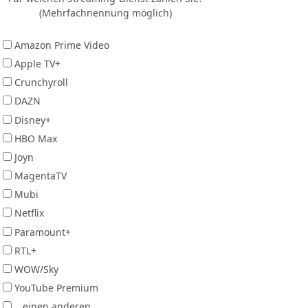
(Mehrfachnennung möglich)
Amazon Prime Video
Apple TV+
Crunchyroll
DAZN
Disney+
HBO Max
Joyn
MagentaTV
Mubi
Netflix
Paramount+
RTL+
WOW/Sky
YouTube Premium
...einen anderen