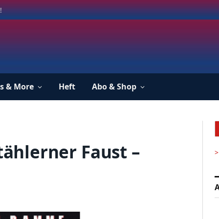
!
s & More
Heft
Abo & Shop
stählerner Faust –
>
A