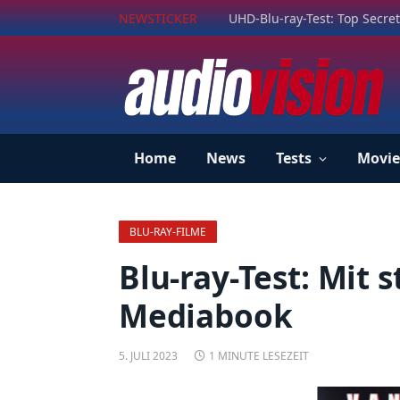
NEWSTICKER
UHD-Blu-ray-Test: Top Secret
Home
News
Tests
Movie
BLU-RAY-FILME
Blu-ray-Test: Mit 
Mediabook
5. JULI 2023
1 MINUTE LESEZEIT