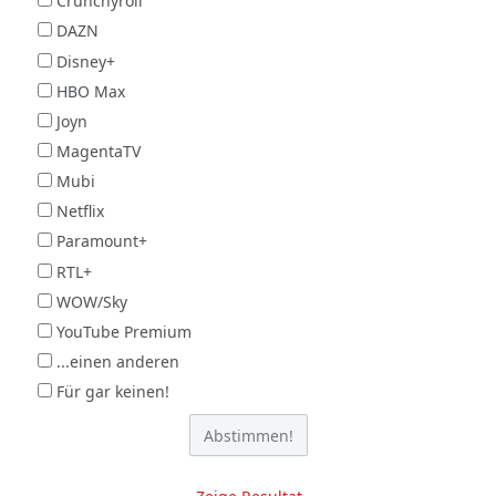
Crunchyroll
DAZN
Disney+
HBO Max
Joyn
MagentaTV
Mubi
Netflix
Paramount+
RTL+
WOW/Sky
YouTube Premium
...einen anderen
Für gar keinen!