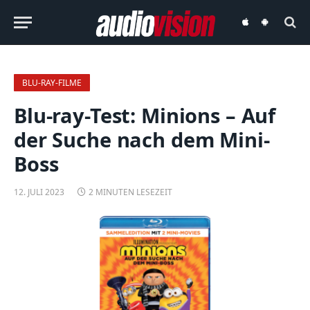
audiovision
audiovision
iOS-
Android-
App
App
BLU-RAY-FILME
Blu-ray-Test: Minions – Auf
der Suche nach dem Mini-
Boss
12. JULI 2023
2 MINUTEN LESEZEIT