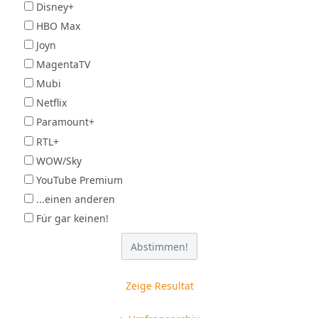
Disney+
HBO Max
Joyn
MagentaTV
Mubi
Netflix
Paramount+
RTL+
WOW/Sky
YouTube Premium
...einen anderen
Für gar keinen!
Zeige Resultat