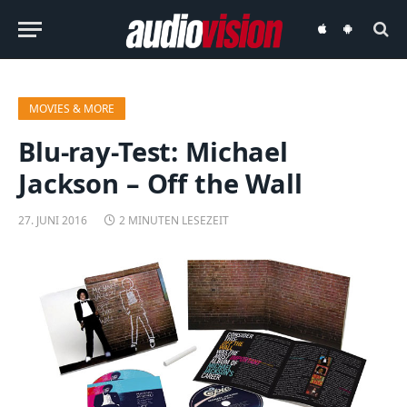
audiovision
audiovision
iOS-
Android-
App
App
MOVIES & MORE
Blu-ray-Test: Michael
Jackson – Off the Wall
27. JUNI 2016
2 MINUTEN LESEZEIT