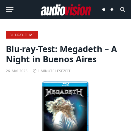
audiovision
audiovision
iOS-
Android-
App
App
BLU-RAY-FILME
Blu-ray-Test: Megadeth – A
Night in Buenos Aires
26. MAI 2023
1 MINUTE LESEZEIT