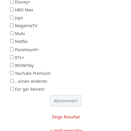
Disney+
HBO Max
Joyn
MagentaTV
Mubi
Netflix
Paramount+
RTL+
WOW/Sky
YouTube Premium
...einen anderen
Für gar keinen!
Zeige Resultat
> Umfragearchiv