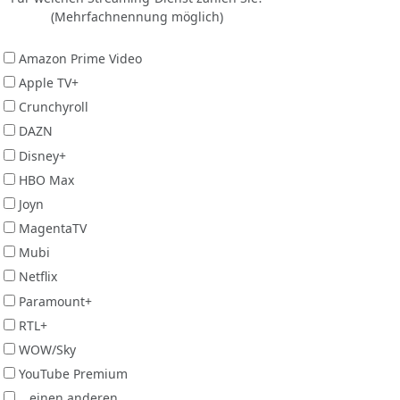
(Mehrfachnennung möglich)
Amazon Prime Video
Apple TV+
Crunchyroll
DAZN
Disney+
HBO Max
Joyn
MagentaTV
Mubi
Netflix
Paramount+
RTL+
WOW/Sky
YouTube Premium
...einen anderen