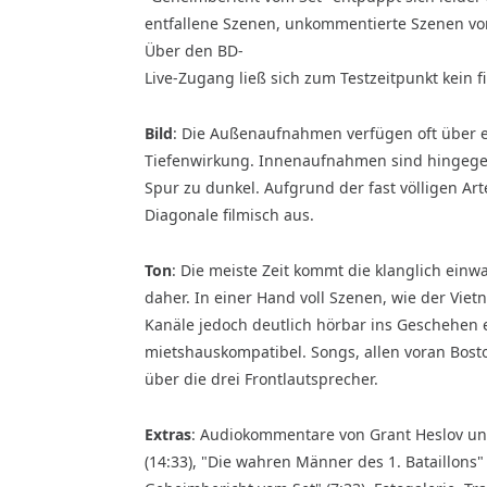
entfallene Szenen, unkommentierte Szenen vom 
Über den BD-
Live-Zugang ließ sich zum Testzeitpunkt kein f
Bild
: Die Außenaufnahmen verfügen oft über ei
Tiefenwirkung. Innenaufnahmen sind hingegen 
Spur zu dunkel. Aufgrund der fast völligen Arte
Diagonale filmisch aus.
Ton
: Die meiste Zeit kommt die klanglich ein
daher. In einer Hand voll Szenen, wie der Viet
Kanäle jedoch deutlich hörbar ins Geschehen e
mietshauskompatibel. Songs, allen voran Boston
über die drei Frontlautsprecher.
Extras
: Audiokommentare von Grant Heslov und
(14:33), "Die wahren Männer des 1. Bataillons" 