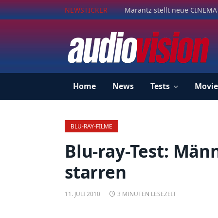
NEWSTICKER
Marantz stellt neue CINEMA 
Home
News
Tests
Movie
BLU-RAY-FILME
Blu-ray-Test: Männ
starren
11. JULI 2010
3 MINUTEN LESEZEIT