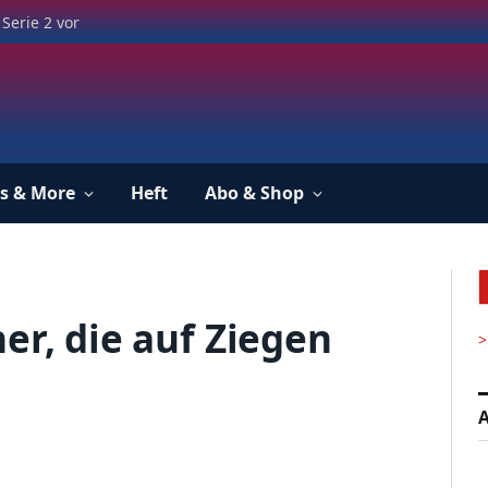
Serie 2 vor
s & More
Heft
Abo & Shop
er, die auf Ziegen
>
A