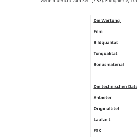
Geheimbericht vom Set" (7:33), Fotogalerie, Trai
Die Wertung
Film
Bildqualität
Tonqualität
Bonusmaterial
Die technischen Dat
Anbieter
Originaltitel
Laufzeit
FSK