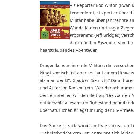
Als Reporter Bob Wilton (Ewan 
kennenlernt, stolpert er über d
Militär habe über Jahrzehnte a
Wände laufen und sogar Ziegen
Programms (Jeff Bridges) vers
ihn zu finden.
Fasziniert von der
haarsträubendes Abenteuer.
Drogen konsumierende Militärs, die versuchen
klingt komisch, ist aber so. Laut einem Hinwei
als man denkt". Glauben Sie nicht? Dann höre
und Autor Jon Ronson rein. Wer danach immer 
dem empfehlen wir den Beitrag "Die wahren Mä
mittlerweile allesamt im Ruhestand befindend
übernatürlichen Kriegsführung der US-Armee.
Das Ganze ist so faszinierend wie surreal und 
"Geheimbericht vom Set" entpuppt sich leider 