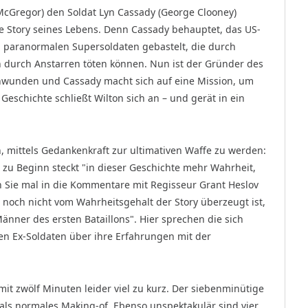
McGregor) den Soldat Lyn Cassady (George Clooney)
ie Story seines Lebens. Denn Cassady behauptet, das US-
n paranormalen Supersoldaten gebas­telt, die durch
 durch Anstarren töten können. Nun ist der Gründer des
chwunden und Cassady macht sich auf eine Mission, um
 Geschichte schließt Wilton sich an – und gerät in ein
, mittels Gedankenkraft zur ultimativen Waffe zu werden:
s zu Beginn steckt "in dieser Geschichte mehr Wahrheit,
n Sie mal in die Kommentare mit Regisseur Grant Heslov
noch nicht vom Wahrheits­gehalt der Story überzeugt ist,
nner des ersten Bataillons". Hier sprechen die sich
en Ex-Soldaten über ihre Erfahrungen mit der
mit zwölf Minuten leider viel zu kurz. Der siebenminütige
als normales Making-of. Ebenso unspektakulär sind vier