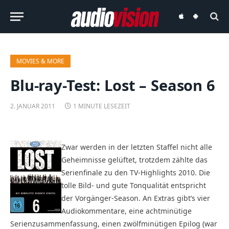
audiovision
audiovision
iOS-
Android-
App
App
MOVIES & MORE
Blu-ray-Test: Lost – Season 6
2. JANUAR 2011
1 MINUTE LESEZEIT
Zwar werden in der letzten Staffel nicht alle
Geheimnisse gelüftet, trotzdem zählte das
Serienfinale zu den TV-Highlights 2010. Die
tolle Bild- und gute Tonqualität entspricht
der Vorgänger-Season.
An Extras gibt’s vier
Audiokommentare, eine achtminütige
Serienzusammenfassung, einen zwölfminütigen Epilog (war